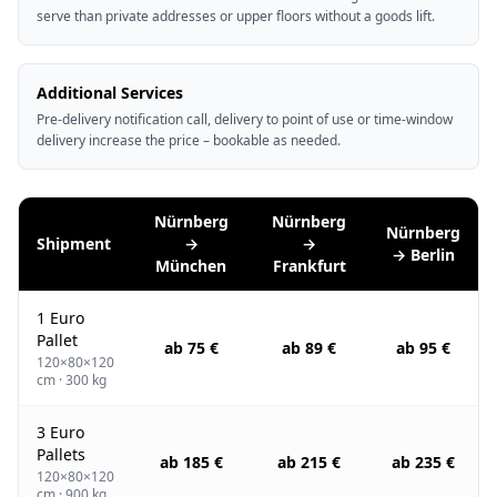
serve than private addresses or upper floors without a goods lift.
Additional Services
Pre-delivery notification call, delivery to point of use or time-window
delivery increase the price – bookable as needed.
Nürnberg
Nürnberg
Nürnberg
Shipment
→
→
→ Berlin
München
Frankfurt
1 Euro
Pallet
ab 75 €
ab 89 €
ab 95 €
120×80×120
cm · 300 kg
3 Euro
Pallets
ab 185 €
ab 215 €
ab 235 €
120×80×120
cm · 900 kg