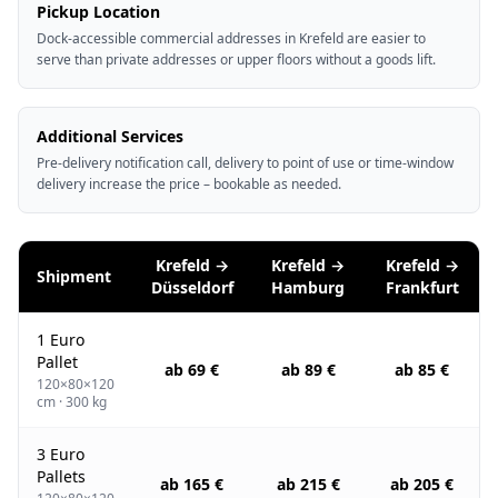
Pickup Location
Dock-accessible commercial addresses in Krefeld are easier to
serve than private addresses or upper floors without a goods lift.
Additional Services
Pre-delivery notification call, delivery to point of use or time-window
delivery increase the price – bookable as needed.
Krefeld →
Krefeld →
Krefeld →
Shipment
Düsseldorf
Hamburg
Frankfurt
1 Euro
Pallet
ab 69 €
ab 89 €
ab 85 €
120×80×120
cm · 300 kg
3 Euro
Pallets
ab 165 €
ab 215 €
ab 205 €