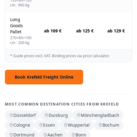
120×80×120
cm · 900 kg
Long
Goods
ab 109 €
ab 125 €
ab 129 €
Pallet
270×80×100
cm · 200 kg
* Guide prices excl. VAT. Binding prices via price calculator.
Book Krefeld Freight Online
MOST COMMON DESTINATION CITIES FROM KREFELD
Düsseldorf
Duisburg
Mönchengladbach
Cologne
Essen
Wuppertal
Bochum
Dortmund
Aachen
Bonn