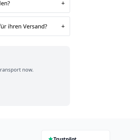
+
len?
+
ür ihren Versand?
 transport now.
Trustpilot