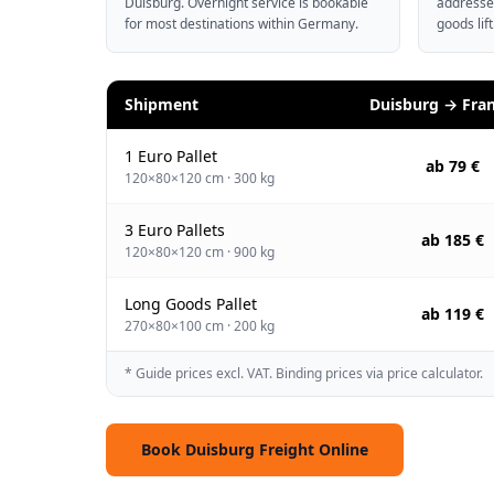
Duisburg. Overnight service is bookable
addresses
for most destinations within Germany.
goods lift
Shipment
Duisburg → Fran
1 Euro Pallet
ab 79 €
120×80×120 cm · 300 kg
3 Euro Pallets
ab 185 €
120×80×120 cm · 900 kg
Long Goods Pallet
ab 119 €
270×80×100 cm · 200 kg
* Guide prices excl. VAT. Binding prices via price calculator.
Book Duisburg Freight Online