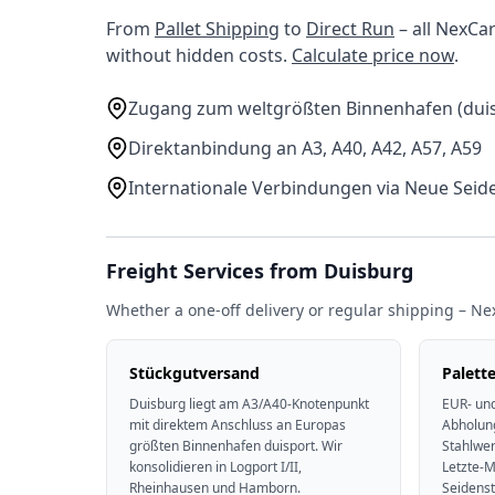
From
Pallet Shipping
to
Direct Run
– all NexCa
without hidden costs.
Calculate price now
.
Zugang zum weltgrößten Binnenhafen (duis
Direktanbindung an A3, A40, A42, A57, A59
Internationale Verbindungen via Neue Seid
Freight Services from Duisburg
Whether a one-off delivery or regular shipping – Ne
Stückgutversand
Palett
Duisburg liegt am A3/A40-Knotenpunkt
EUR- und
mit direktem Anschluss an Europas
Abholung
größten Binnenhafen duisport. Wir
Stahlwer
konsolidieren in Logport I/II,
Letzte-M
Rheinhausen und Hamborn.
Seidenst