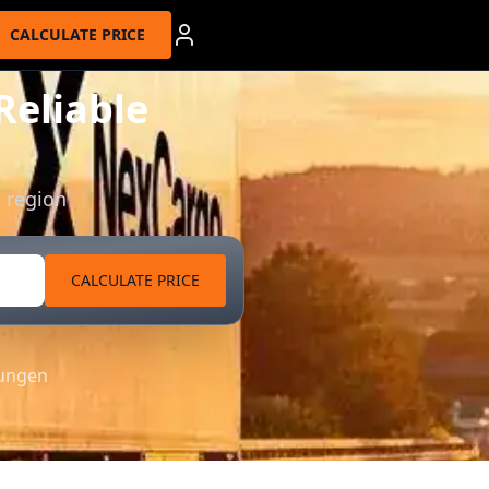
CALCULATE PRICE
Reliable
 region
CALCULATE PRICE
tungen