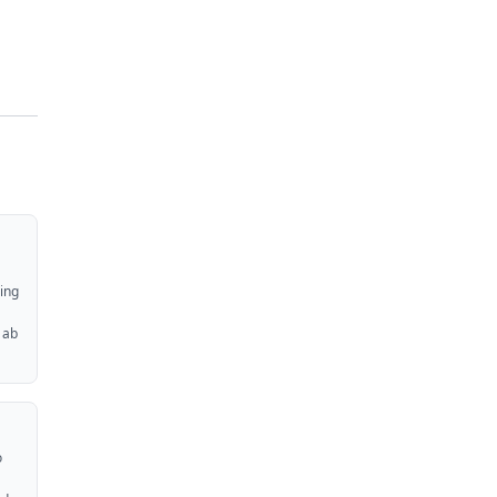
ing
 ab
o