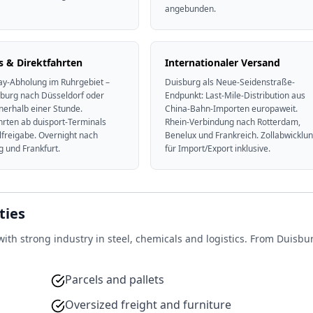
angebunden.
s & Direktfahrten
Internationaler Versand
y-Abholung im Ruhrgebiet –
Duisburg als Neue-Seidenstraße-
sburg nach Düsseldorf oder
Endpunkt: Last-Mile-Distribution aus
nerhalb einer Stunde.
China-Bahn-Importen europaweit.
hrten ab duisport-Terminals
Rhein-Verbindung nach Rotterdam,
lfreigabe. Overnight nach
Benelux und Frankreich. Zollabwicklu
 und Frankfurt.
für Import/Export inklusive.
ties
ith strong industry in steel, chemicals and logistics. From Duisbu
Parcels and pallets
Oversized freight and furniture