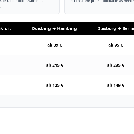
 or upper floors without a
increase the price – bookable as neede
.
kfurt
Duisburg → Hamburg
Duisburg → Berli
ab 89 €
ab 95 €
ab 215 €
ab 235 €
ab 125 €
ab 149 €