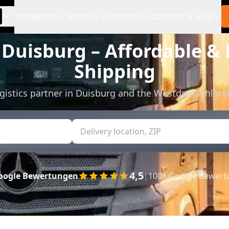
TRANSPORT
SERVICES
COMPANY
CONTACT & HELP
 Duisburg – Affordable & 
Shipping
ogistics partner in Duisburg and the Westdeutschland
4,5
oogle Bewertungen
|
100+ Google Bewer