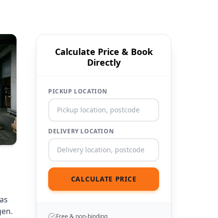
Calculate Price & Book
Directly
PICKUP LOCATION
DELIVERY LOCATION
CALCULATE PRICE
as
gen.
Free & non-binding