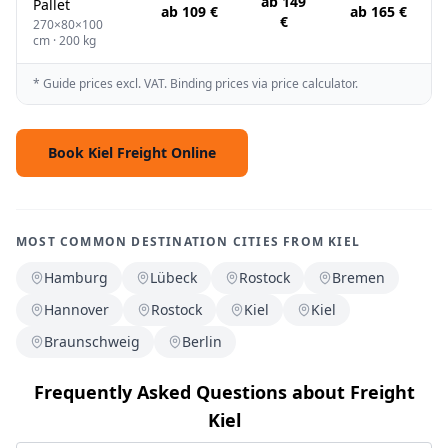
ab 149
Pallet
ab 109 €
ab 165 €
€
270×80×100
cm · 200 kg
* Guide prices excl. VAT. Binding prices via price calculator.
Book Kiel Freight Online
MOST COMMON DESTINATION CITIES FROM KIEL
Hamburg
Lübeck
Rostock
Bremen
Hannover
Rostock
Kiel
Kiel
Braunschweig
Berlin
Frequently Asked Questions about Freight
Kiel