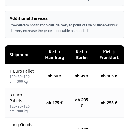
Additional Services
Pre-delivery notification call, delivery to point of use or time-window
delivery increase the price – bookable as needed.
Kiel →
Kiel →
Kiel →
Shipment
Hamburg
Berlin
Frankfurt
1 Euro Pallet
ab 69 €
ab 95 €
ab 105 €
120×80×120
cm · 300 kg
3 Euro
ab 235
Pallets
ab 175 €
ab 255 €
€
120×80×120
cm · 900 kg
Long Goods