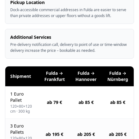
Pickup Location
Dock-accessible commercial addresses in Fulda are easier to serve
than private addresses or upper floors without a goods lift.
Additional Services
Pre-delivery notification call, delivery to point of use or time-window
delivery increase the price – bookable as needed.
Fulda →
Fulda →
Fulda →
Shipment
Frankfurt
Hannover
Nürnberg
1 Euro
Pallet
ab 79 €
ab 85 €
ab 85 €
120×80×120
cm · 300 kg
3 Euro
Pallets
ab 195 €
ab 205 €
ab 205 €
120×80×120