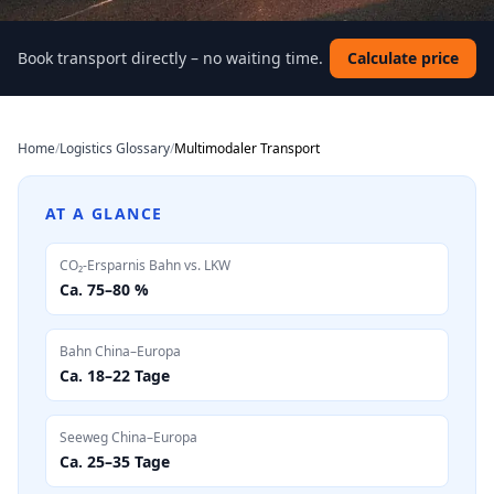
Book transport directly – no waiting time.
Calculate price
Home
/
Logistics Glossary
/
Multimodaler Transport
AT A GLANCE
CO₂-Ersparnis Bahn vs. LKW
Ca. 75–80 %
Bahn China–Europa
Ca. 18–22 Tage
Seeweg China–Europa
Ca. 25–35 Tage