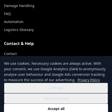
Damage Handling
FAQ
Automation
Logistics Glossary
Contact & Help
Contact
Track Shipment
We use cookies. Necessary cookies are always active. With
your consent, we use Google Analytics (GA4) to anonymously
About Us
analyse user behaviour and Google Ads conversion tracking
to measure the success of our advertising.
Privacy Policy
Settings
Terms & Conditions
Privacy Policy
Imprint
Accessibility Statement
Necessary only
Cookie Settings
© 2026 NexCargo GmbH
Accept all