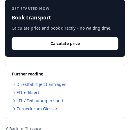
GET STARTED NOW
Book transport
Calculate price and book directly – no waiting time.
Calculate price
Further reading
Direktfahrt jetzt anfragen
FTL erklaert
LTL / Teilladung erklaert
Zurueck zum Glossar
Back to Glossary