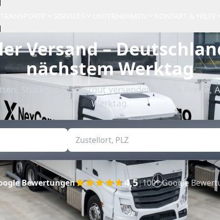
TRANSPORTE
SERVICES
UNTERNEHMEN
KONTAKT & HILFE
ler Versand – Deutschlan
nächstem Werktag
tten, Stückgut & Sperrgut versenden – feste Preise,
Werktag.
4,5
oogle Bewertungen
|
100+ Google Bewer