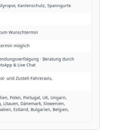
, Styropor, Kantenschutz, Spanngurte
r zum Wunschtermin
termin möglich
 Sendungsverfolgung · Beratung durch
atsApp & Live Chat
l- und Zustell-Fahreravis,
lien, Polen, Portugal, UK, Ungarn,
, Litauen, Dänemark, Slowenien,
tien, Estland, Bulgarien, Belgien,