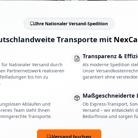
Ihre Nationaler Versand-Spedition
tschlandweite Transporte mit
NexCa
Transparenz & Effiz
r für Nationaler Versand durch
Als moderne Spedition ste
en Partnernetzwerk realisieren
Unser Versandkostenrechner
 Teilladungen bis hin zu
garantiert ohne versteckt
.
Maßgeschneiderte 
ibungslosen Abläufen und
Ob Express-Transport, Sond
hrenes Team steht Ihnen
Versand – wir entwickeln 
ermingerechte Transporte.
Bedürfnisse und sorgen fü
Versand buchen