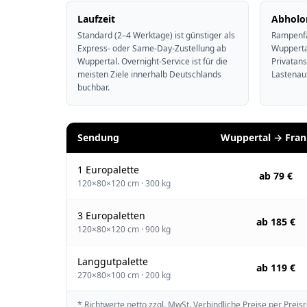
Laufzeit
Abholo
Standard (2–4 Werktage) ist günstiger als
Rampenfä
Express- oder Same-Day-Zustellung ab
Wupperta
Wuppertal. Overnight-Service ist für die
Privatan
meisten Ziele innerhalb Deutschlands
Lastenau
buchbar.
Sendung
Wuppertal → Fran
1 Europalette
ab 79 €
120×80×120 cm · 300 kg
3 Europaletten
ab 185 €
120×80×120 cm · 900 kg
Langgutpalette
ab 119 €
270×80×100 cm · 200 kg
* Richtwerte netto zzgl. MwSt. Verbindliche Preise per Preis