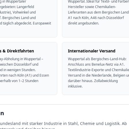
g in Wuppertaler
Wuppertal. Ideal für Textil- und Farben
gebieten: Langerfeld
Hersteller sowie Chemikalien-
ndustrie), Vohwinkel und
Lieferanten aus dem Bergischen Land
. Bergisches Land und
A1 nach Köln, A46 nach Düsseldorf
d täglich abgedeckt. Europaweit
direkt angebunden.
s & Direktfahrten
Internationaler Versand
y-Abholung in Wuppertal –
Wuppertal als Bergisches-Land-Hub:
zwischen Düsseldorf und
Anschluss ans Benelux-Netz via A1.
d in wenigen Stunden.
Textilindustrie-Exporte und Chemikali
hrten nach Köln (A1) und Essen
Versand in die Niederlande, Belgien u
nerhalb von 1–2 Stunden
darüber hinaus. Zollabwicklung
inklusive.
en
ndesland mit starker Industrie in Stahl, Chemie und Logistik. Ab