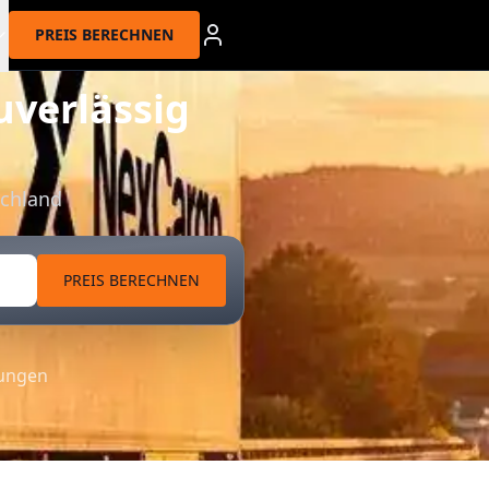
PREIS BERECHNEN
uverlässig
schland
PREIS BERECHNEN
tungen