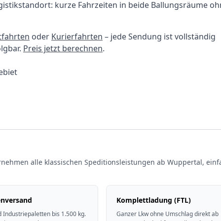
gistikstandort: kurze Fahrzeiten in beide Ballungsräume o
tfahrten
oder
Kurierfahrten
– jede Sendung ist vollständig
olgbar.
Preis jetzt berechnen
.
ebiet
rnehmen alle klassischen Speditionsleistungen ab Wuppertal, einf
enversand
Komplettladung (FTL)
 Industriepaletten bis 1.500 kg.
Ganzer Lkw ohne Umschlag direkt ab