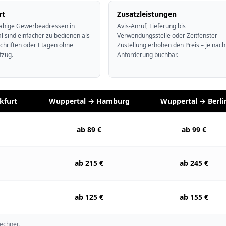
rt
Zusatzleistungen
hige Gewerbeadressen in
Avis-Anruf, Lieferung bis
l sind einfacher zu bedienen als
Verwendungsstelle oder Zeitfenster-
schriften oder Etagen ohne
Zustellung erhöhen den Preis – je nach
fzug.
Anforderung buchbar.
kfurt
Wuppertal → Hamburg
Wuppertal → Berli
ab 89 €
ab 99 €
ab 215 €
ab 245 €
ab 125 €
ab 155 €
rechner.