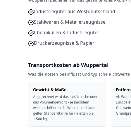
Wuppertal bedienen wir das gesamte Rhein-Ruhr-N
Industriegüter aus Westdeutschland
Stahlwaren & Metallerzeugnisse
Chemikalien & Industriegüter
Druckerzeugnisse & Papier
Transportkosten ab Wuppertal
Was die Kosten beeinflusst und typische Richtwerte
Gewicht & Maße
Entfer
Abgerechnet wird das tatsächliche oder
Ab Wuppe
das Volumengewicht – je nachdem
Europale
welches höher ist. In Westdeutschland
€. Je wei
gelten Standardtarife für Paletten bis
Grundpre
1.500 kg.