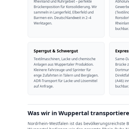
Rheinland und Ruhrgebiet – perfekte
Abholun
Brückenposition für Konsolidierung. Wir
Gewerbe
sammeln in Langerfeld, Elberfeld und
(Textili
Barmen ein. Deutschlandweit in 2–4
Ronsdorf
Werktagen.
Rheinlan
buchbar.
Sperrgut & Schwergut
Expres
Textilmaschinen, Lacke und chemische
Same-Da
Anlagen aus Wuppertaler Produktion.
Brücke 
Kleinere Fahrzeuge und Sprinter für
Dortmun
enge Zufahrten in Tälern und Berglagen.
Direktfa
ADR-Transport für Lacke und Lösemittel
(A46) in
auf Anfrage.
buchbar.
Was wir in Wuppertal transportier
Nordrhein-Westfalen ist das bevölkerungsreichste Bu