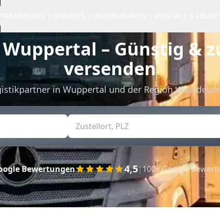
TRANSPORTE
SERVICES
UNTERNEHMEN
KONTAKT & HILFE
 Wuppertal – Günstig & z
versenden
gistikpartner in Wuppertal und der Region Westdeut
4,5
oogle Bewertungen
|
100+ Google Bewer