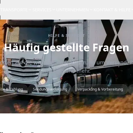
TRANSPORTE
SERVICES
UNTERNEHMEN
KONTAKT & HILFE
HILFE & SUPPORT
Häufig gestellte Fragen
rten auf die wichtigsten Fragen rund um Versand, P
Tracking und mehr.
ise & Zahlung
Sendungsverfolgung
Verpackung & Vorbereitung