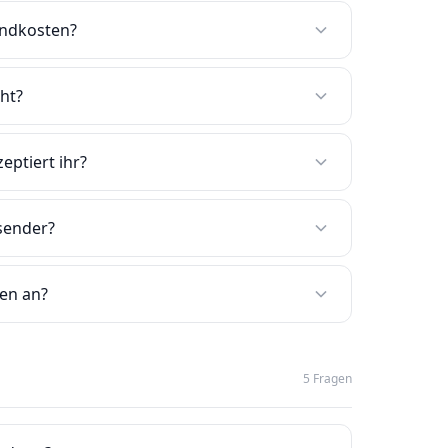
andkosten?
ht?
ptiert ihr?
rsender?
ren an?
5 Fragen