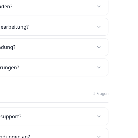
aden?
bearbeitung?
endung?
gerungen?
5 Fragen
nsupport?
Sendungen an?