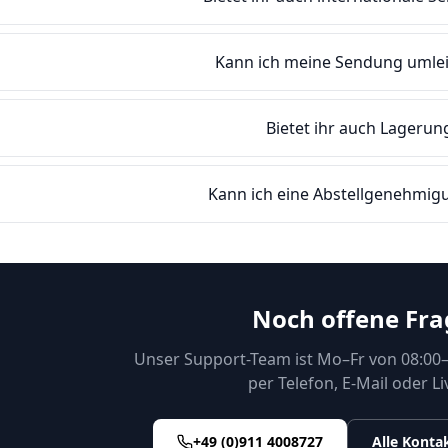
Kann ich meine Sendung umlei
Bietet ihr auch Lagerun
Kann ich eine Abstellgenehmigu
Noch offene Fra
Unser Support-Team ist Mo–Fr von 08:00–
per Telefon, E-Mail oder Li
+49 (0)911 4008727
Alle Konta