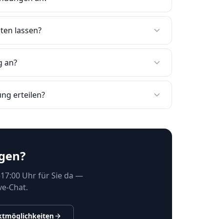
ten lassen?
g an?
ng erteilen?
gen?
17:00 Uhr für Sie da —
ve-Chat.
ktmöglichkeiten