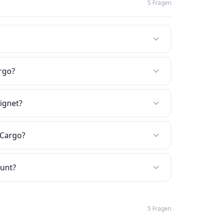
5 Fragen
rgo?
ignet?
xCargo?
ount?
5 Fragen