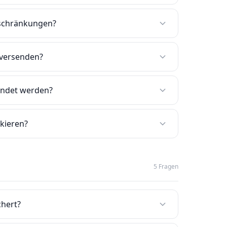
eschränkungen?
 versenden?
endet werden?
kieren?
5 Fragen
chert?