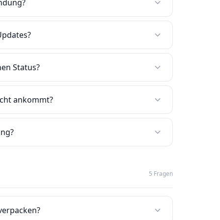
endung?
Updates?
en Status?
nicht ankommt?
ung?
5 Fragen
verpacken?