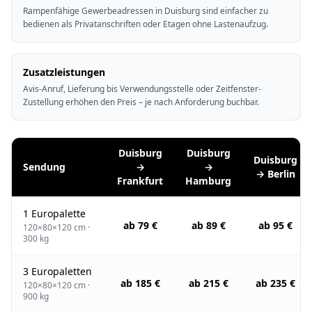
Rampenfähige Gewerbeadressen in Duisburg sind einfacher zu
bedienen als Privatanschriften oder Etagen ohne Lastenaufzug.
Zusatzleistungen
Avis-Anruf, Lieferung bis Verwendungsstelle oder Zeitfenster-
Zustellung erhöhen den Preis – je nach Anforderung buchbar.
Duisburg
Duisburg
Duisburg
Sendung
→
→
→ Berlin
Frankfurt
Hamburg
1 Europalette
ab 79 €
ab 89 €
ab 95 €
120×80×120 cm ·
300 kg
3 Europaletten
ab 185 €
ab 215 €
ab 235 €
120×80×120 cm ·
900 kg