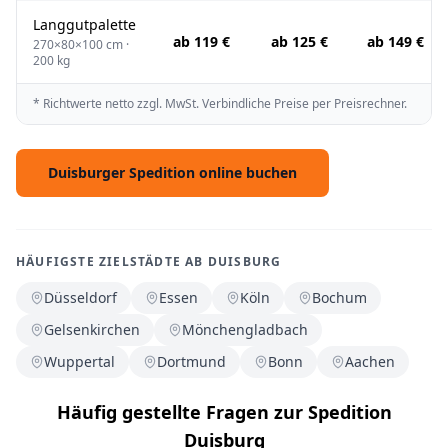
Langgutpalette
ab 119 €
ab 125 €
ab 149 €
270×80×100 cm ·
200 kg
* Richtwerte netto zzgl. MwSt. Verbindliche Preise per Preisrechner.
Duisburger Spedition online buchen
HÄUFIGSTE ZIELSTÄDTE AB DUISBURG
Düsseldorf
Essen
Köln
Bochum
Gelsenkirchen
Mönchengladbach
Wuppertal
Dortmund
Bonn
Aachen
Häufig gestellte Fragen zur Spedition
Duisburg