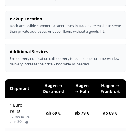
Pickup Location
Dock-accessible commercial addresses in Hagen are easier to serve
than private addresses or upper floors without a goods lift.
Additional Services
Pre-delivery notification call, delivery to point of use or time-window
delivery increase the price – bookable as needed.
Hagen →
Hagen
Hagen →
Shipment
Dortmund
→ Köln
Frankfurt
1 Euro
Pallet
ab 69 €
ab 79 €
ab 89 €
120×80×120
cm · 300 kg