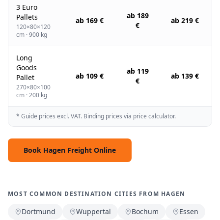
3 Euro
ab 189
Pallets
ab 169 €
ab 219 €
€
120×80×120
cm · 900 kg
Long
Goods
ab 119
ab 109 €
ab 139 €
Pallet
€
270×80×100
cm · 200 kg
* Guide prices excl. VAT. Binding prices via price calculator.
Book Hagen Freight Online
MOST COMMON DESTINATION CITIES FROM HAGEN
Dortmund
Wuppertal
Bochum
Essen