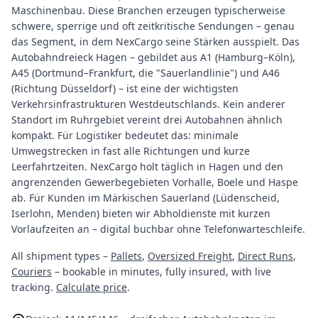
Maschinenbau. Diese Branchen erzeugen typischerweise
schwere, sperrige und oft zeitkritische Sendungen – genau
das Segment, in dem NexCargo seine Stärken ausspielt. Das
Autobahndreieck Hagen – gebildet aus A1 (Hamburg–Köln),
A45 (Dortmund–Frankfurt, die "Sauerlandlinie") und A46
(Richtung Düsseldorf) – ist eine der wichtigsten
Verkehrsinfrastrukturen Westdeutschlands. Kein anderer
Standort im Ruhrgebiet vereint drei Autobahnen ähnlich
kompakt. Für Logistiker bedeutet das: minimale
Umwegstrecken in fast alle Richtungen und kurze
Leerfahrtzeiten. NexCargo holt täglich in Hagen und den
angrenzenden Gewerbegebieten Vorhalle, Boele und Haspe
ab. Für Kunden im Märkischen Sauerland (Lüdenscheid,
Iserlohn, Menden) bieten wir Abholdienste mit kurzen
Vorlaufzeiten an – digital buchbar ohne Telefonwarteschleife.
All shipment types –
Pallets
,
Oversized Freight
,
Direct Runs
,
Couriers
– bookable in minutes, fully insured, with live
tracking.
Calculate price
.