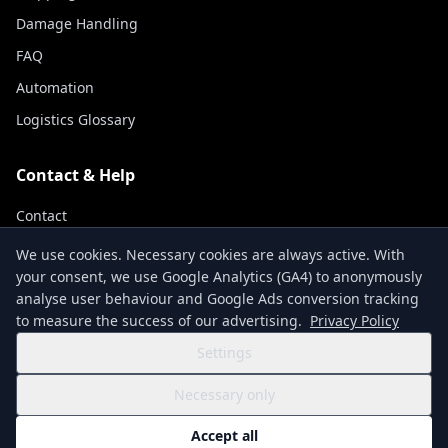
Damage Handling
FAQ
Automation
Logistics Glossary
Contact & Help
Contact
Track Shipment
We use cookies. Necessary cookies are always active. With
your consent, we use Google Analytics (GA4) to anonymously
About Us
analyse user behaviour and Google Ads conversion tracking
to measure the success of our advertising.
Privacy Policy
Settings
Terms & Conditions
Privacy Policy
Imprint
Accessibility Statement
Necessary only
Cookie Settings
© 2026 NexCargo GmbH
Accept all