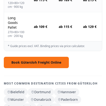
120×80×120
cm · 900 kg
Long
Goods
ab 109 €
ab 115 €
ab 129 €
Pallet
270×80×100
cm · 200 kg
* Guide prices excl. VAT. Binding prices via price calculator.
Book Gütersloh Freight Online
MOST COMMON DESTINATION CITIES FROM GÜTERSLOH
Bielefeld
Dortmund
Hannover
Münster
Osnabrück
Paderborn