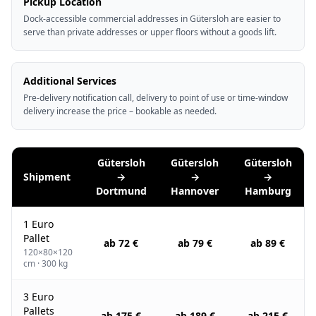
Pickup Location
Dock-accessible commercial addresses in Gütersloh are easier to
serve than private addresses or upper floors without a goods lift.
Additional Services
Pre-delivery notification call, delivery to point of use or time-window
delivery increase the price – bookable as needed.
Gütersloh
Gütersloh
Gütersloh
Shipment
→
→
→
Dortmund
Hannover
Hamburg
1 Euro
Pallet
ab 72 €
ab 79 €
ab 89 €
120×80×120
cm · 300 kg
3 Euro
Pallets
ab 175 €
ab 189 €
ab 215 €