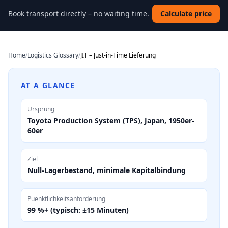
Book transport directly – no waiting time.
Calculate price
Home
/
Logistics Glossary
/
JIT – Just-in-Time Lieferung
AT A GLANCE
Ursprung
Toyota Production System (TPS), Japan, 1950er-
60er
Ziel
Null-Lagerbestand, minimale Kapitalbindung
Puenktlichkeitsanforderung
99 %+ (typisch: ±15 Minuten)