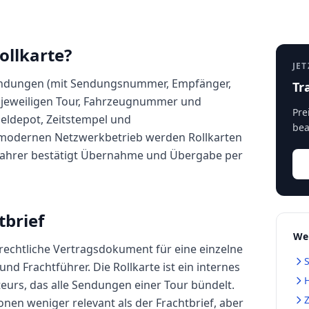
ollkarte?
JET
 Sendungen (mit Sendungsnummer, Empfänger,
Tr
er jeweiligen Tour, Fahrzeugnummer und
Pre
eldepot, Zeitstempel und
bea
modernen Netzwerkbetrieb werden Rollkarten
 Fahrer bestätigt Übernahme und Übergabe per
tbrief
Wei
 rechtliche Vertragsdokument für eine einzelne
S
d Frachtführer. Die Rollkarte ist ein internes
H
urs, das alle Sendungen einer Tour bündelt.
onen weniger relevant als der Frachtbrief, aber