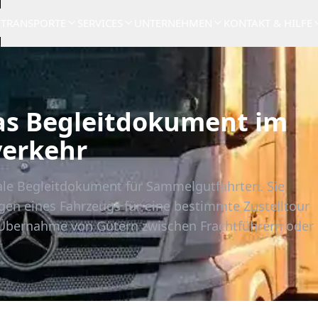
TRANSPORTE
SERVICES
UNTERNEHMEN
KONTAKT & HILFE
Das Begleitdokument im
erkehr
trale Begleitdokument für Sammelgutfahrten. Sie
en eines Fahrzeugs für eine bestimmte Zustelltour
Übernahme von Gütern zwischen Frachtführern oder