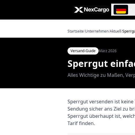
Zum Hauptinhalt springen
Startseite
/
Unternehmen
/
Aktuell
/
Sperrg
Versand-Guide
März 2026
Sperrgut einfa
Alles Wichtige zu Maßen, V
Sperrgut versenden ist keine 
Sendung sicher ans Ziel zu b
Sperrgut überhaupt ist, welc
Tarif finden.