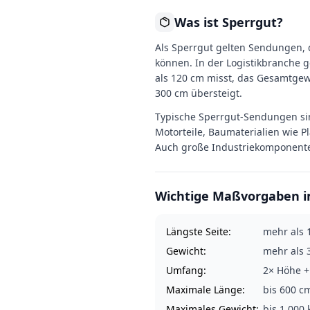
Was ist Sperrgut?
Als Sperrgut gelten Sendungen, 
können. In der Logistikbranche g
als 120 cm misst, das Gesamtgew
300 cm übersteigt.
Typische Sperrgut-Sendungen si
Motorteile, Baumaterialien wie 
Auch große Industriekomponenten
Wichtige Maßvorgaben i
Längste Seite:
mehr als 
Gewicht:
mehr als 3
Umfang:
2× Höhe +
Maximale Länge:
bis 600 c
Maximales Gewicht:
bis 1.000 