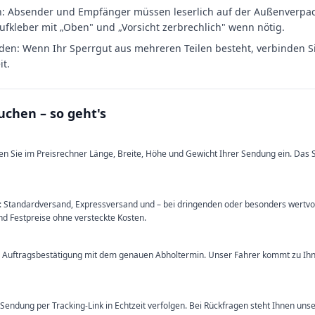
n: Absender und Empfänger müssen leserlich auf der Außenverpac
ufkleber mit „Oben" und „Vorsicht zerbrechlich" wenn nötig.
: Wenn Ihr Sperrgut aus mehreren Teilen besteht, verbinden Sie 
it.
uchen – so geht's
n Sie im Preisrechner Länge, Breite, Höhe und Gewicht Ihrer Sendung ein. Das 
n: Standardversand, Expressversand und – bei dringenden oder besonders wertv
ind Festpreise ohne versteckte Kosten.
e Auftragsbestätigung mit dem genauen Abholtermin. Unser Fahrer kommt zu Ih
Sendung per Tracking-Link in Echtzeit verfolgen. Bei Rückfragen steht Ihnen un