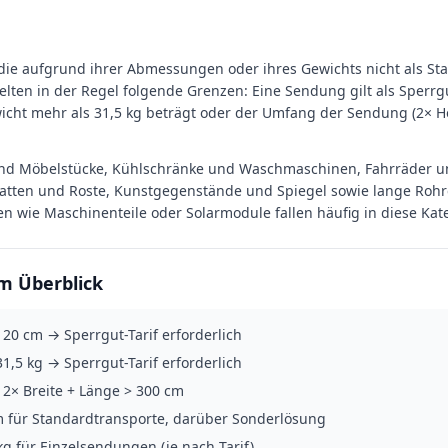
die aufgrund ihrer Abmessungen oder ihres Gewichts nicht als St
elten in der Regel folgende Grenzen: Eine Sendung gilt als Sperrg
icht mehr als 31,5 kg beträgt oder der Umfang der Sendung (2× Hö
nd Möbelstücke, Kühlschränke und Waschmaschinen, Fahrräder und
Platten und Roste, Kunstgegenstände und Spiegel sowie lange Rohr
 wie Maschinenteile oder Solarmodule fallen häufig in diese Kate
m Überblick
120 cm → Sperrgut-Tarif erforderlich
1,5 kg → Sperrgut-Tarif erforderlich
 2× Breite + Länge > 300 cm
m für Standardtransporte, darüber Sonderlösung
kg für Einzelsendungen (je nach Tarif)