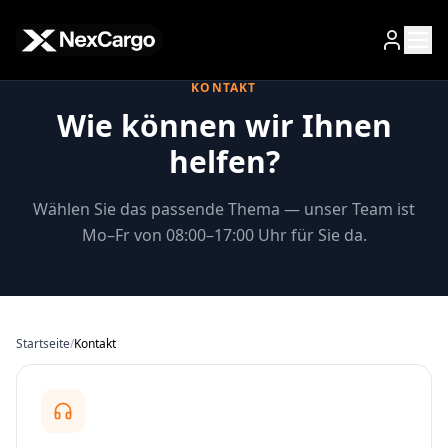
Zum Hauptinhalt springen
KONTAKT
Wie können wir Ihnen
helfen?
Wählen Sie das passende Thema — unser Team ist
Mo–Fr von 08:00–17:00 Uhr für Sie da.
Startseite
/
Kontakt