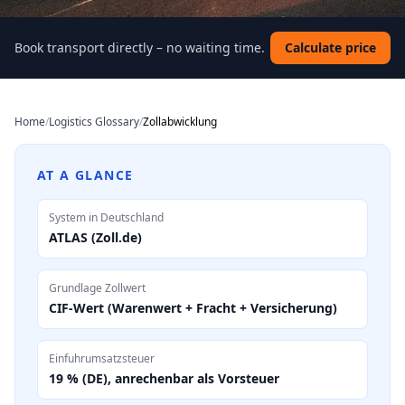
Book transport directly – no waiting time.
Calculate price
Home
/
Logistics Glossary
/
Zollabwicklung
AT A GLANCE
System in Deutschland
ATLAS (Zoll.de)
Grundlage Zollwert
CIF-Wert (Warenwert + Fracht + Versicherung)
Einfuhrumsatzsteuer
19 % (DE), anrechenbar als Vorsteuer