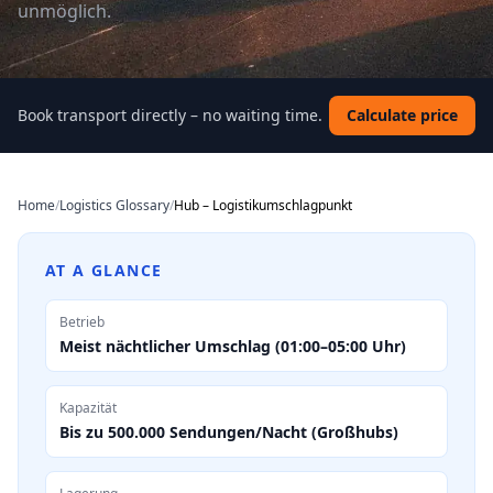
unmöglich.
Book transport directly – no waiting time.
Calculate price
Home
/
Logistics Glossary
/
Hub – Logistikumschlagpunkt
AT A GLANCE
Betrieb
Meist nächtlicher Umschlag (01:00–05:00 Uhr)
Kapazität
Bis zu 500.000 Sendungen/Nacht (Großhubs)