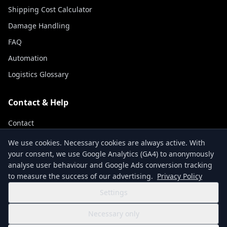
Shipping Cost Calculator
Damage Handling
FAQ
Automation
Logistics Glossary
Contact & Help
Contact
Track Shipment
We use cookies. Necessary cookies are always active. With
your consent, we use Google Analytics (GA4) to anonymously
About Us
analyse user behaviour and Google Ads conversion tracking
to measure the success of our advertising.
Privacy Policy
Settings
Terms & Conditions
Privacy Policy
Imprint
Accessibility Statement
Necessary only
Cookie Settings
© 2026 NexCargo GmbH