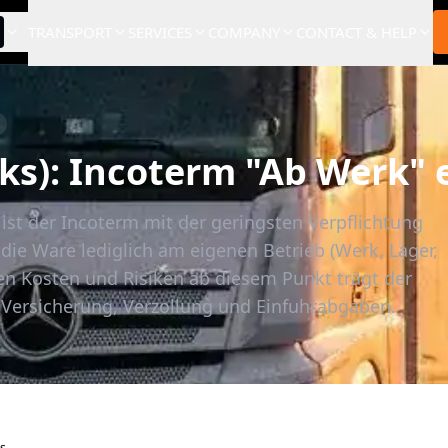
TRANSPORT
SERVICES
COMPANY
CONTACT & HELP
s): Incoterm "Ab Werk" e
ist der Incoterm mit der geringsten Verpflichtung
t die Ware lediglich am eigenen Betrieb (Werk, Lager,
eren Kosten und Risiken ab diesem Punkt trägt der
, Versicherung, Verzollung und Einfuhrabgaben.
s