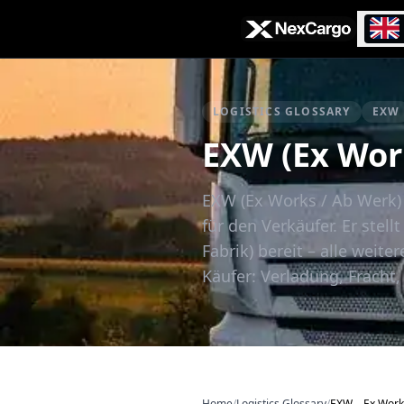
Zum Hauptinhalt springen
LOGISTICS GLOSSARY
EXW
EXW (Ex Work
EXW (Ex Works / Ab Werk) 
für den Verkäufer. Er stell
Fabrik) bereit – alle weit
Käufer: Verladung, Fracht
Home
/
Logistics Glossary
/
EXW – Ex Work