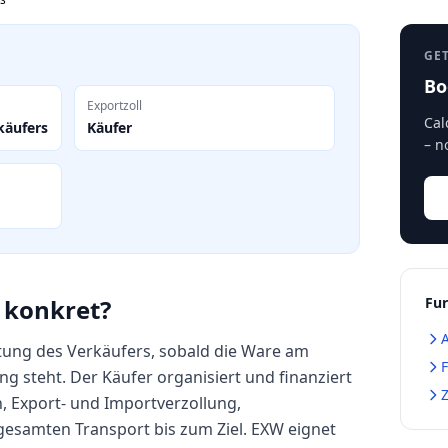
GE
Bo
Exportzoll
Cal
käufers
Käufer
– n
 konkret?
Fur
A
tung des Verkäufers, sobald die Ware am
F
g steht. Der Käufer organisiert und finanziert
n, Export- und Importverzollung,
esamten Transport bis zum Ziel. EXW eignet