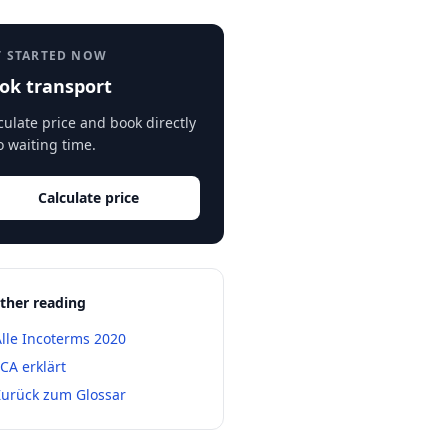
T STARTED NOW
ok transport
culate price and book directly
o waiting time.
Calculate price
ther reading
lle Incoterms 2020
CA erklärt
Zurück zum Glossar