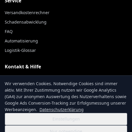
Service
Versandkostenrechner
Schadensabwicklung
FAQ
Automatisierung
Logistik-Glossar
Kontakt & Hilfe
Kontakt
Wir verwenden Cookies. Notwendige Cookies sind immer
Sendungsverfolgung
aktiv. Mit Ihrer Zustimmung nutzen wir Google Analytics
(GA4) zur anonymen Auswertung des Nutzerverhaltens sowie
Über uns
Google Ads Conversion-Tracking zur Erfolgsmessung unserer
Werbeanzeigen.
Datenschutzerklärung
Einstellungen
AGB
Datenschutz
Impressum
Barrierefreiheitserklärung
Nur notwendige