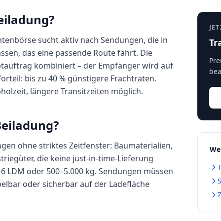
eiladung?
JET
htenbörse sucht aktiv nach Sendungen, die in
Tr
assen, das eine passende Route fährt. Die
Pre
tauftrag kombiniert – der Empfänger wird auf
bea
orteil: bis zu 40 % günstigere Frachtraten.
holzeit, längere Transitzeiten möglich.
Beiladung?
ngen ohne striktes Zeitfenster: Baumaterialien,
Wei
iegüter, die keine just-in-time-Lieferung
1–6 LDM oder 500–5.000 kg. Sendungen müssen
S
pelbar oder sicherbar auf der Ladefläche