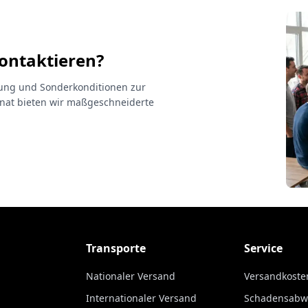
kontaktieren?
atung und Sonderkonditionen zur
at bieten wir maßgeschneiderte
Transporte
Service
Nationaler Versand
Versandkoste
Internationaler Versand
Schadensabw