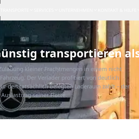
TRANSPORTE
SERVICES
UNTERNEHMEN
KONTAKT & HILFE
ünstig transportieren al
Zuladung kleiner Frachtmengen in einem nicht
Fahrzeug. Der Verlader profitiert von deutlich
nur den tatsächlich belegten Laderaum zahlt – der
 Auslastung seiner Flotte.