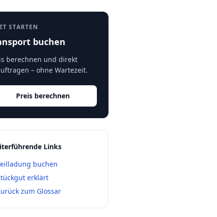
ZT STARTEN
ansport buchen
is berechnen und direkt
uftragen – ohne Wartezeit.
Preis berechnen
terführende Links
Teilladung buchen
tückgut erklärt
Zurück zum Glossar